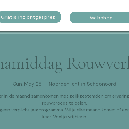
Gratis Inzichtgesprek
Webshop
amiddag Rouwver
Sun, May 25
  |  
Noordenlicht in Schoonoord
er in de maand samenkomen met gelijkgestemden om ervaringe
rouwproces te delen.
s geen verplicht jaarprogramma. Wil je elke maand komen of ee