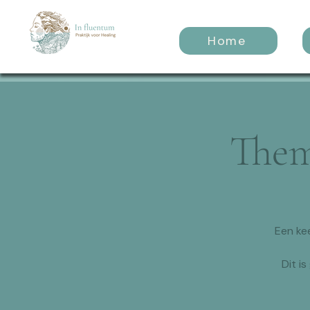
Home
Them
Een ke
Dit i