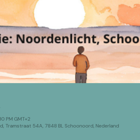
n
5:30 PM GMT+2
rd, Tramstraat 54A, 7848 BL Schoonoord, Nederland