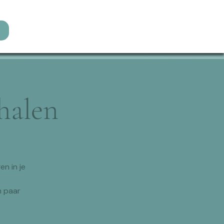
halen
n in je
n paar