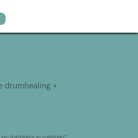
ke drumhealing +
j een drumhealing en orakelkaart?