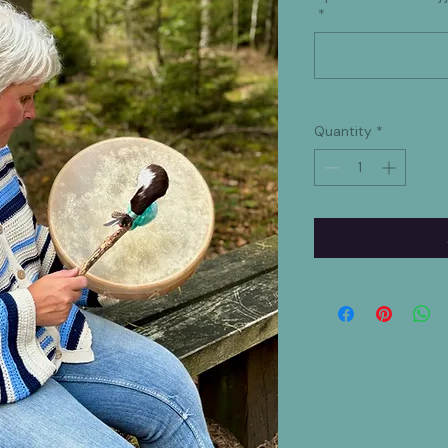
*
Quantity
*