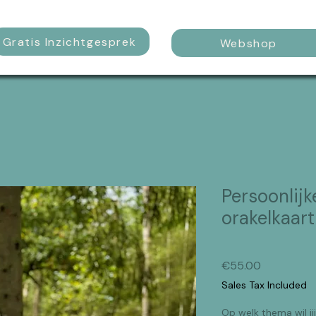
Gratis Inzichtgesprek
Webshop
Persoonlij
orakelkaart
Price
€55.00
Sales Tax Included
Op welk thema wil ji