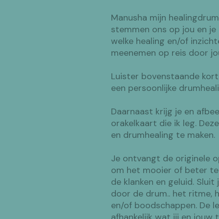
Manusha mijn healingdrum, 
stemmen ons op jou en je 
welke healing en/of inzicht
meenemen op reis door j
Luister bovenstaande kort
een persoonlijke drumheal
Daarnaast krijg je en afbe
orakelkaart die ik leg. De
en drumhealing te maken.
Je ontvangt de originele 
om het mooier of beter te l
de klanken en geluid. Sluit
door de drum.. het ritme, h
en/of boodschappen. De l
afhankelijk wat jij en jou