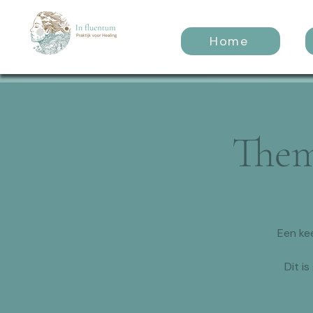
Home
Them
Een ke
Dit i