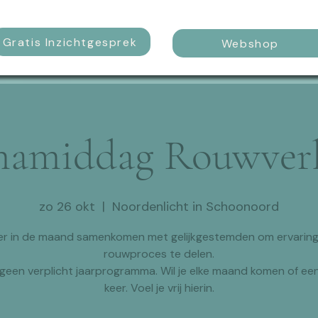
Gratis Inzichtgesprek
Webshop
amiddag Rouwver
zo 26 okt
  |  
Noordenlicht in Schoonoord
er in de maand samenkomen met gelijkgestemden om ervaringe
rouwproces te delen.
s geen verplicht jaarprogramma. Wil je elke maand komen of ee