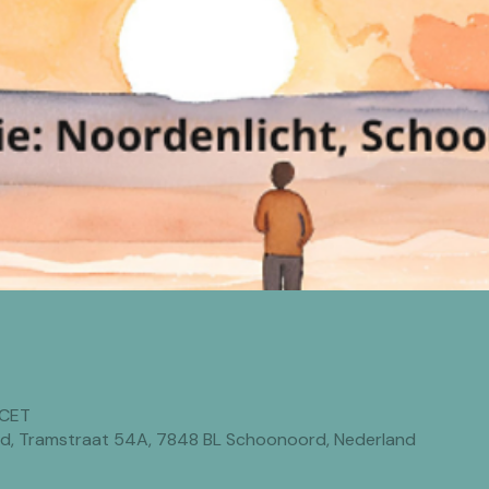
 CET
rd, Tramstraat 54A, 7848 BL Schoonoord, Nederland