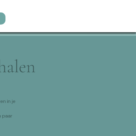
halen
n in je
n paar