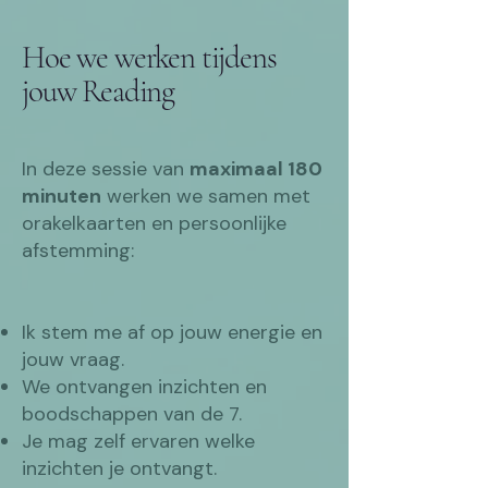
Hoe we werken tijdens
jouw Reading
In deze sessie van
maximaal 180
minuten
werken we samen met
orakelkaarten en persoonlijke
afstemming:
Ik stem me af op jouw energie en
jouw vraag.
We ontvangen inzichten en
boodschappen van de 7.
Je mag zelf ervaren welke
inzichten je ontvangt.