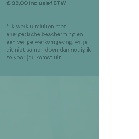
€ 99,00 inclusief BTW
​* Ik werk uitsluiten met
energetische bescherming en
een veilige werkomgeving, wil je
dit niet samen doen dan nodig ik
ze voor jou komst uit.