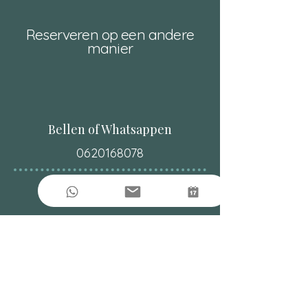
Reserveren op een andere
manier
Bellen of Whatsappen
0620168078
E-mail
info@influentum.nl