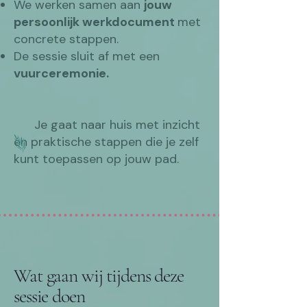
We werken samen aan
jouw
persoonlijk werkdocument
met
concrete stappen.
De sessie sluit af met een
vuurceremonie.
Je gaat naar huis met inzicht
én praktische stappen die je zelf
kunt toepassen op jouw pad.
Wat gaan wij tijdens deze
sessie doen