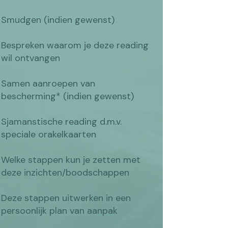
Smudgen (indien gewenst)
Bespreken waarom je deze reading
wil ontvangen
Samen aanroepen van
bescherming* (indien gewenst)
​Sjamanstische reading d.m.v.
speciale orakelkaarten
​​Welke stappen kun je zetten met
deze inzichten/boodschappen
​Deze stappen uitwerken in een
persoonlijk plan van aanpak