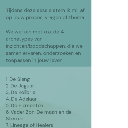
Tijdens deze sessie stem ik mij af
op jouw proces, vragen of thema.
We werken met o.a. de 4
archetypes van
inzichten/boodschappen, die we
samen ervaren, onderzoeken en
toepassen in jouw leven:
1. De Slang
2. De Jaguar
3. De Kolibrie
4. De Adelaar
5. De Elementen
6. Vader Zon, De maan en de
Sterren
7. Lineage of Healers