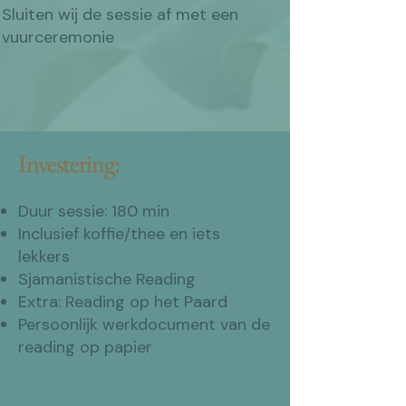
Sluiten wij de sessie af met een
vuurceremonie
Investering:
Duur sessie: 180 min
Inclusief koffie/thee en iets
lekkers
Sjamanistische Reading
Extra: Reading op het Paard
Persoonlijk werkdocument van de
reading op papier