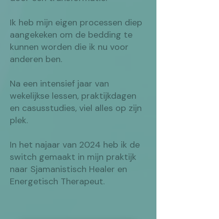
Ik heb mijn eigen processen diep
aangekeken om de bedding te
kunnen worden die ik nu voor
anderen ben.
Na een intensief jaar van
wekelijkse lessen, praktijkdagen
en casusstudies, viel alles op zijn
plek.
In het najaar van 2024 heb ik de
switch gemaakt in mijn praktijk
naar Sjamanistisch Healer en
Energetisch Therapeut.