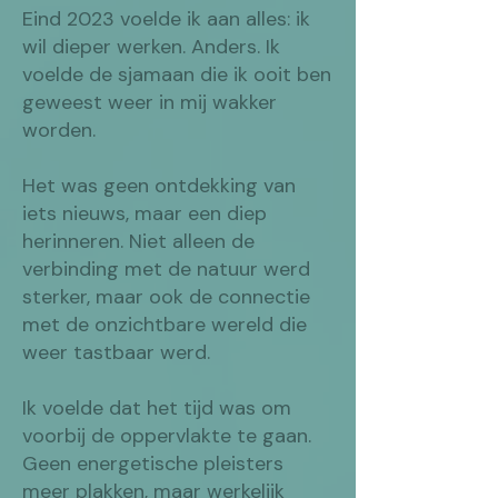
Eind 2023 voelde ik aan alles: ik
wil dieper werken. Anders. Ik
voelde de sjamaan die ik ooit ben
geweest weer in mij wakker
worden.
Het was geen ontdekking van
iets nieuws, maar een diep
herinneren. Niet alleen de
verbinding met de natuur werd
sterker, maar ook de connectie
met de onzichtbare wereld die
weer tastbaar werd.
Ik voelde dat het tijd was om
voorbij de oppervlakte te gaan.
Geen energetische pleisters
meer plakken, maar werkelijk