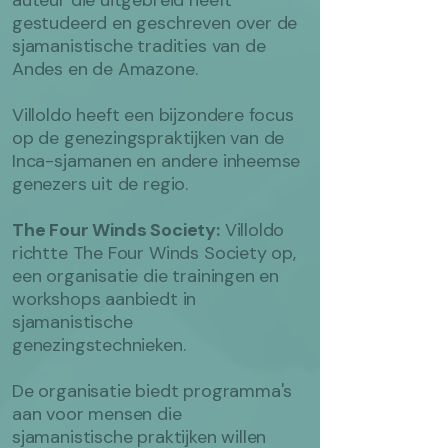
auteur die uitgebreid heeft
gestudeerd en geschreven over de
sjamanistische tradities van de
Andes en de Amazone.
Villoldo heeft een bijzondere focus
op de genezingspraktijken van de
Inca-sjamanen en andere inheemse
genezers uit de regio.
The Four Winds Society:
Villoldo
richtte The Four Winds Society op,
een organisatie die trainingen en
workshops aanbiedt in
sjamanistische
genezingstechnieken.
De organisatie biedt programma's
aan voor mensen die
sjamanistische praktijken willen