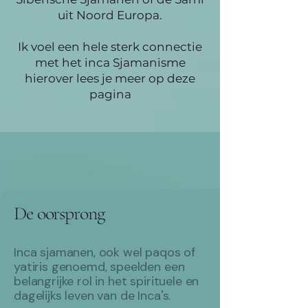
uit Noord Europa.
Ik voel een hele sterk connectie
met het inca Sjamanisme
hierover lees je meer op deze
pagina
De oorsprong
Inca sjamanen, ook wel paqos of
yatiris genoemd, speelden een
belangrijke rol in het spirituele en
dagelijks leven van de Inca's. ​