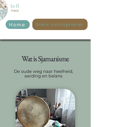
Home
Gratis inzichtgesprek
Wat is Sjamanisme
De oude weg naar heelheid,
aarding en balans