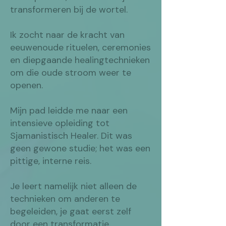
transformeren bij de wortel.
Ik zocht naar de kracht van
eeuwenoude rituelen, ceremonies
en diepgaande healingtechnieken
om die oude stroom weer te
openen.
Mijn pad leidde me naar een
intensieve opleiding tot
Sjamanistisch Healer. Dit was
geen gewone studie; het was een
pittige, interne reis.
Je leert namelijk niet alleen de
technieken om anderen te
begeleiden, je gaat eerst zelf
door een transformatie.