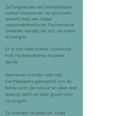
Ze fungeerden als bemiddelaars
tussen mensen en de spirituele
wereld, met een diepe
verbondenheid met Pachamama
(Moeder Aarde), de zon, de maan
en bergen.
Er is een hele sterke connectie
met Pachamamma, moeder
aarde..
Sjamanen worden ook wel:
Earthkeepers genoemd, ivm de
liefde voor de natuur en alles wat
daarop leeft en daar goed voor
te zorgen. ​
Zij voerden rituelen uit, zoals