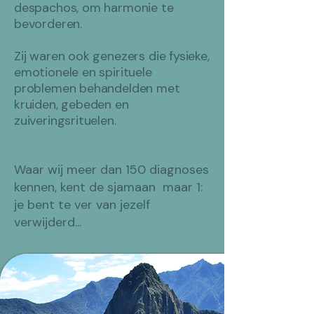
despachos, om harmonie te
bevorderen.
Zij waren ook genezers die fysieke,
emotionele en spirituele
problemen behandelden met
kruiden, gebeden en
zuiveringsrituelen.
Waar wij meer dan 150 diagnoses
kennen, kent de sjamaan maar 1:
je bent te ver van jezelf
verwijderd...