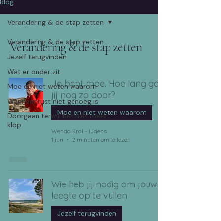
Blog
Verandering & de stap zetten
Verandering & de stap zetten
Verandering & de stap zetten
Jezelf terugvinden
Wat er onder zit
Je bent moe. Hoe lang ga
Moe en niet weten waarom
jij nog zo door?
Wanneer rust niet genoeg is
Moe en niet weten waarom
Doorgaan terwijl het niet meer
klop
Wenda Kral - IJdens
1 jun
2 minuten om te lezen
Wie heb jij nodig om jouw
leegte op te vullen
Jezelf terugvinden