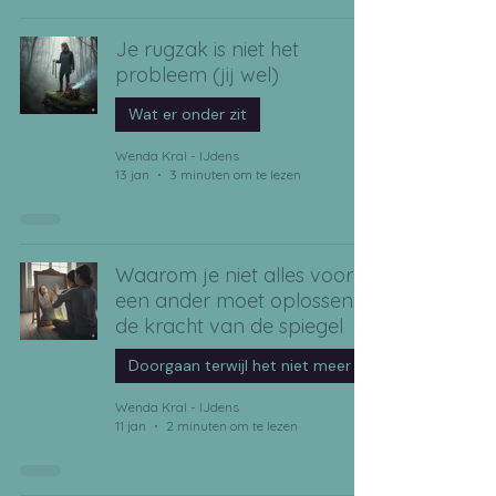
Je rugzak is niet het
probleem (jij wel)
Wat er onder zit
Wenda Kral - IJdens
13 jan
3 minuten om te lezen
Waarom je niet alles voor
een ander moet oplossen:
de kracht van de spiegel
Doorgaan terwijl het niet meer klop
Wenda Kral - IJdens
11 jan
2 minuten om te lezen