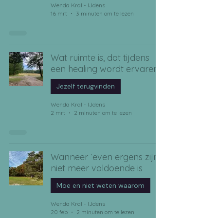
Wenda Kral - IJdens
16 mrt
3 minuten om te lezen
Wat ruimte is, dat tijdens
een healing wordt ervaren
Jezelf terugvinden
Wenda Kral - IJdens
2 mrt
2 minuten om te lezen
Wanneer ‘even ergens zijn’
niet meer voldoende is
Moe en niet weten waarom
Wenda Kral - IJdens
20 feb
2 minuten om te lezen