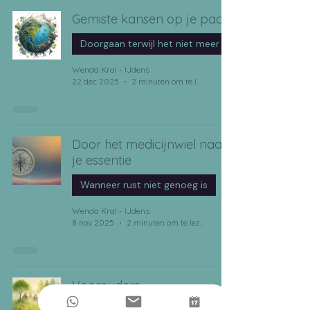
Gemiste kansen op je pad?
Doorgaan terwijl het niet meer klop
Wenda Kral - IJdens
22 dec 2025
2 minuten om te lezen
Door het medicijnwiel naar
je essentie
Wanneer rust niet genoeg is
Wenda Kral - IJdens
8 nov 2025
2 minuten om te lezen
Voorouders