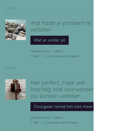
Wat haast je probeert te
vertellen
Wat er onder zit
Wenda Kral - IJdens
17 feb
2 minuten om te lezen
Niet perfect, maar wel
krachtig: Wat voorwerpen
jou kunnen vertellen
Doorgaan terwijl het niet meer klop
Wenda Kral - IJdens
2 feb
2 minuten om te lezen