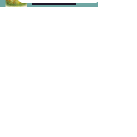
Jezelf terugvinden
Wenda Kral - IJdens
8 nov 2025
2 minuten om te lezen
De omgeving en jij.... Maar
wat als.....
Doorgaan terwijl het niet meer klop
Wenda Kral - IJdens
9 okt 2025
3 minuten om te lezen
Wil jij rust, ruimte en richting
in je leven?
Wanneer rust niet genoeg is
Wenda Kral - IJdens