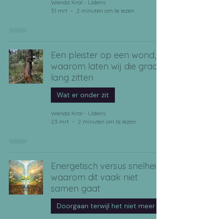
Wenda Kral - IJdens
31 mrt
2 minuten om te lezen
Een pleister op een wond,
waarom laten wij die graag
lang zitten
Wat er onder zit
Wenda Kral - IJdens
23 mrt
2 minuten om te lezen
Energetisch versus snelheid,
waarom dit vaak niet
samen gaat
Doorgaan terwijl het niet meer klop