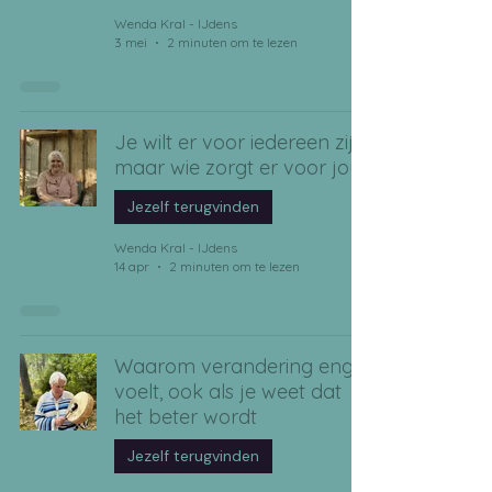
Wenda Kral - IJdens
3 mei
2 minuten om te lezen
Je wilt er voor iedereen zijn,
maar wie zorgt er voor jou?
Jezelf terugvinden
Wenda Kral - IJdens
14 apr
2 minuten om te lezen
Waarom verandering eng
voelt, ook als je weet dat
het beter wordt
Jezelf terugvinden