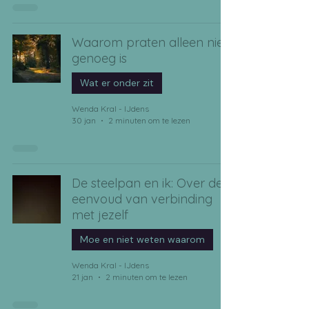
Waarom praten alleen niet
genoeg is
Wat er onder zit
Wenda Kral - IJdens
30 jan
2 minuten om te lezen
De steelpan en ik: Over de
eenvoud van verbinding
met jezelf
Moe en niet weten waarom
Wenda Kral - IJdens
21 jan
2 minuten om te lezen